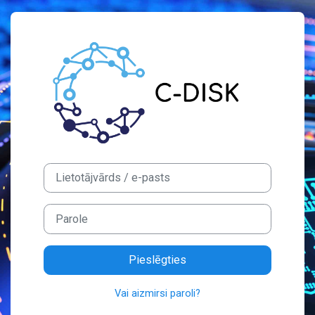
Atvērt galveno saturu
Pieslēgties šeit
Izlaist līdz jauna konta veidošanai
Lietotājvārds / e-pasts
Parole
Pieslēgties
Vai aizmirsi paroli?