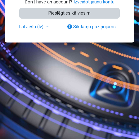
Don't have an account?
Izveidot jaunu kontu
Pieslēgties kā viesim
Latviešu ‎(lv)‎
Sīkdatņu paziņojums